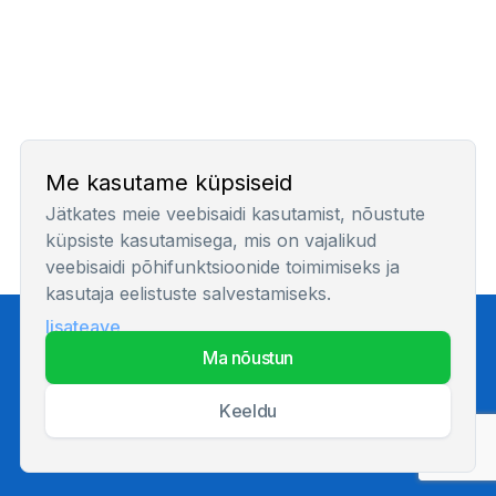
Me kasutame küpsiseid
Jätkates meie veebisaidi kasutamist, nõustute
küpsiste kasutamisega, mis on vajalikud
veebisaidi põhifunktsioonide toimimiseks ja
kasutaja eelistuste salvestamiseks.
lisateave
Privaatsuspoliitika
ma nõustun
keeldu
© 2026 Kõik õigused kaitstud.