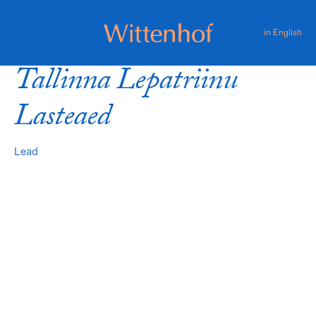
Skip
to
in English
content
Wittenhof
Tallinna Lepatriinu
Lasteaed
Lead