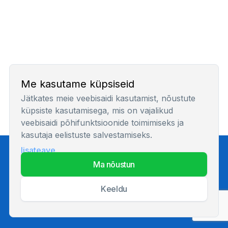
Me kasutame küpsiseid
Jätkates meie veebisaidi kasutamist, nõustute
küpsiste kasutamisega, mis on vajalikud
veebisaidi põhifunktsioonide toimimiseks ja
kasutaja eelistuste salvestamiseks.
lisateave
Privaatsuspoliitika
ma nõustun
keeldu
© 2026 Kõik õigused kaitstud.