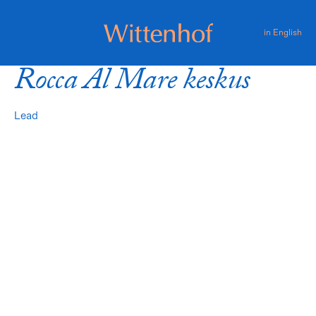
Skip
to
in English
content
Wittenhof
Rocca Al Mare keskus
Lead