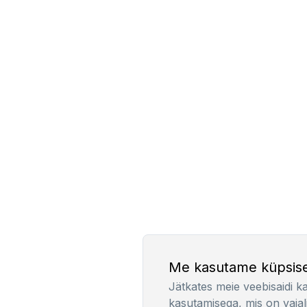
Me kasutame küpsise
Jätkates meie veebisaidi k
kasutamisega, mis on vajal