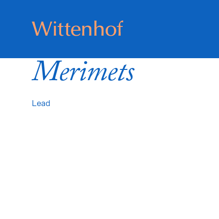
Skip
to
content
Wittenhof
Merimets
Lead