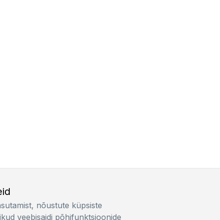
id
asutamist, nõustute küpsiste
ikud veebisaidi põhifunktsioonide