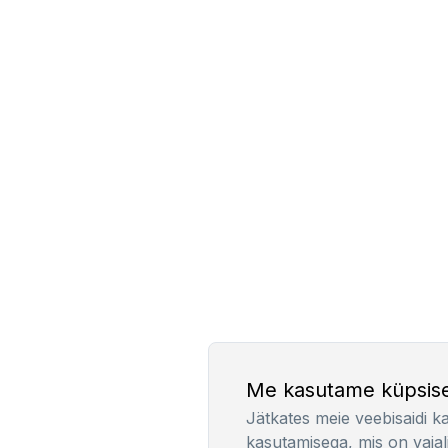
Me kasutame küpsise
Jätkates meie veebisaidi k
kasutamisega, mis on vajal