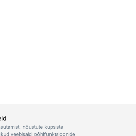
id
asutamist, nõustute küpsiste
ikud veebisaidi põhifunktsioonide