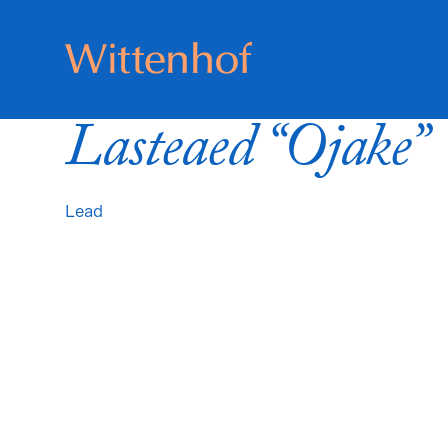
Skip
to
content
Wittenhof
Lasteaed “Ojake”
Lead